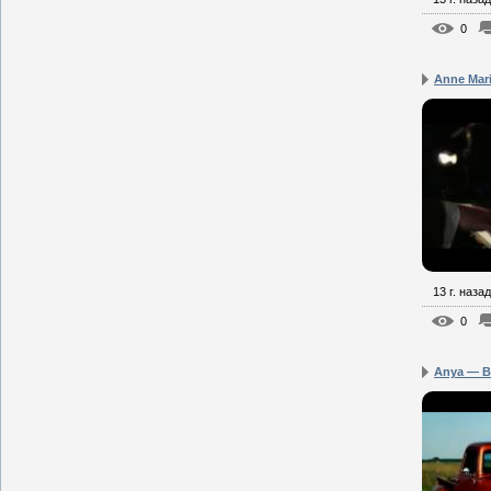
0
Anne Mari
13 г. назад
0
Anya — Be