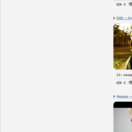
0
EXE — О
13 г. назад
0
Heaven — 