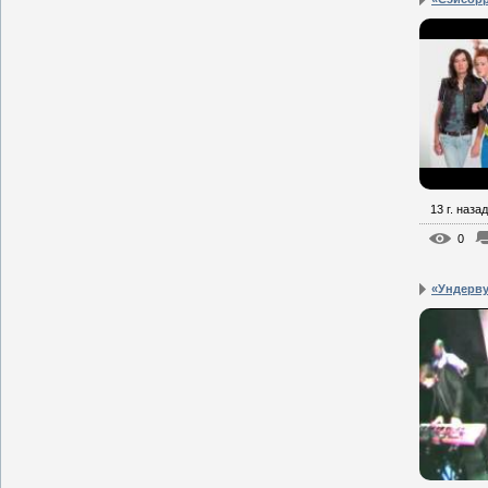
13 г. назад
0
«Ундерву