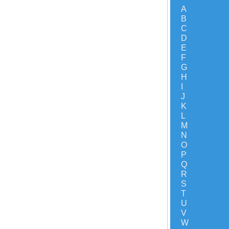
A
B
C
D
E
F
G
H
I
J
K
L
M
N
O
P
Q
R
S
T
U
V
W