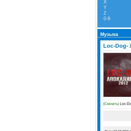
X
Y
Z
0-9
Музыка
Loc-Dog-
(Скачать)
Loc-D