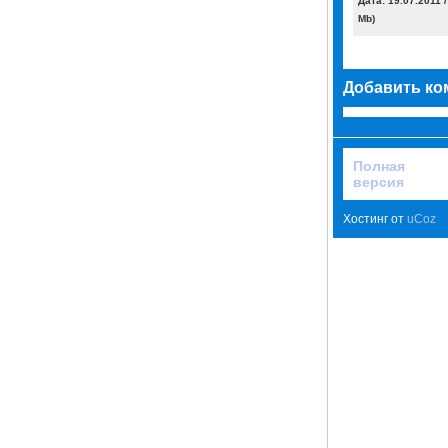
Дата: 19.07.2011 
Mb)
Добавить ко
Полная
версия
Хостинг от
uCoz